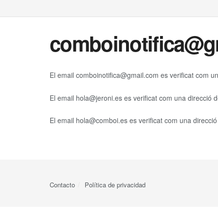
comboinotifica@g
El email
comboinotifica@gmail.com
es verificat com un
El email
hola@jeroni.es
es verificat com una direcció 
El email
hola@comboi.es
es verificat com una direcció
Contacto
Política de privacidad